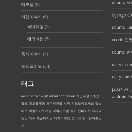
ubuntu
메모장
(9)
Django 
여행이야기
(6)
국내여행
(1)
ubuntu 
해외여행
(5)
xcode 
ubuntu 
음식이야기
(2)
unity ca
포트폴리오
(34)
unity andr
태그
[2024.0
android / 
aws
Cocos2d-x
git
idnad
sponsorad
게임프로그래밍
골프
광고플랫폼
모두의퍼즐
시작
안드로이드개발
앱스
타트
여행사이트개발
예약시스템
워커
인터리치
제사의
달인
제주
제품디자인
제휴마케팅
코어넷
한국농어촌공
사