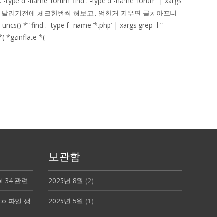
nd . -type d -name ‘forum’ find . -type d -name ‘forum’ | xargs
되겠는데 php 파일들은 날리기전에 체크한번씩 해보고.. 엄한거 지우면 골치아프니
uncs() *” find . -type f -name ‘*.php’ | xargs grep -l ”
*( *gzinflate *(
보관함
api 34 관련
2025년 8월
(2)
.ico 파일 생
2025년 5월
(1)