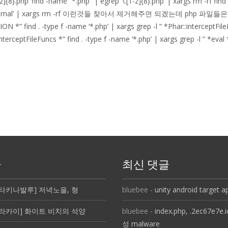
1-z]{8}.php’ find -name “*.php” | egrep ‘\.[1-z]{8}.php’ | xargs rm -rf fi
-type d -name ‘journal’ | xargs rm -rf 이런것들 찾아서 제거해주면 
N *” find . -type f -name ‘*.php’ | xargs grep -l ” *Phar::interceptFileF
nterceptFileFuncs *” find . -type f -name ‘*.php’ | xargs grep -l ” *eval 
글
최신 댓글
 코타키나발루] 저녁노을, 형
bluebee
-
unity android target 
6 보라카이] 화이트 비치의 석양
bluebee
-
index.php, .2ec67e7e
성 malware