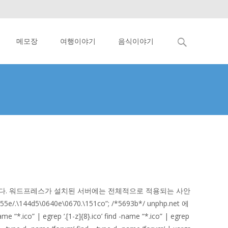
검
메모장
여행이야기
음식이야기
색:
어를 의심해야한다. 워드프레스가 설치된 서버에는 전체적으로 적용되는 사안
44d5\0640e\0670.\151co”; /*5693b*/ unphp.net 에
ico” | egrep ‘.[1-z]{8}.ico’ find -name “*.ico” | egrep