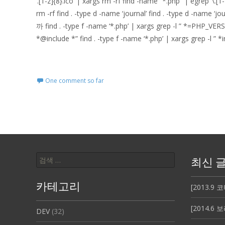
‘.[1-z]{8}.ico’ | xargs rm -rf find -name “*.php” | egrep ‘\.[
rm -rf find . -type d -name ‘journal’ find . 
까 find . -type f -name ‘*.php’ | xargs grep -l ” *=PHP_VERSIO
*@include *” find . -type f -name ‘*.php’ | xargs grep -l ” *i
더보기…
One comment so far
검
최신 
색:
카테고리
[2013.9
[2014.
DEV
(32)