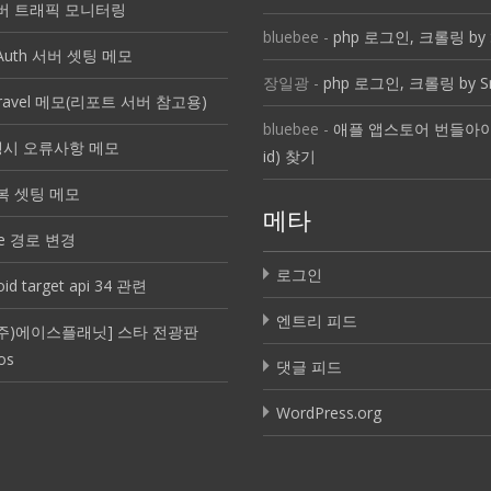
 서버 트래픽 모니터링
bluebee
-
php 로그인, 크롤링 by 
OAuth 서버 셋팅 메모
장일광
-
php 로그인, 크롤링 by S
Laravel 메모(리포트 서버 참고용)
bluebee
-
애플 앱스토어 번들아이디
진행시 오류사항 메모
id) 찾기
반복 셋팅 메모
메타
che 경로 변경
로그인
oid target api 34 관련
엔트리 피드
4 (주)에이스플래닛] 스타 전광판
ios
댓글 피드
WordPress.org