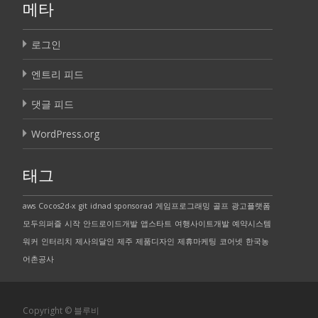
메타
로그인
엔트리 피드
댓글 피드
WordPress.org
태그
aws
Cocos2d-x
git
idnad
sponsorad
게임프로그래밍
골프
광고플랫폼
모두의퍼즐
시작
안드로이드개발
앱스타트
여행사이트개발
예약시스템
워커
인터리치
제사의달인
제주
제품디자인
제휴마케팅
코어넷
한국농
어촌공사
Copyright © 블루비