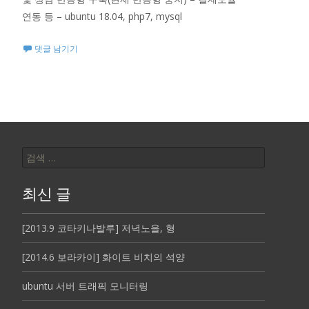
연동 등 – ubuntu 18.04, php7, mysql
댓글 남기기
검
색:
최신 글
[2013.9 코타키나발루] 저녁노을, 형
[2014.6 보라카이] 화이트 비치의 석양
ubuntu 서버 트래픽 모니터링