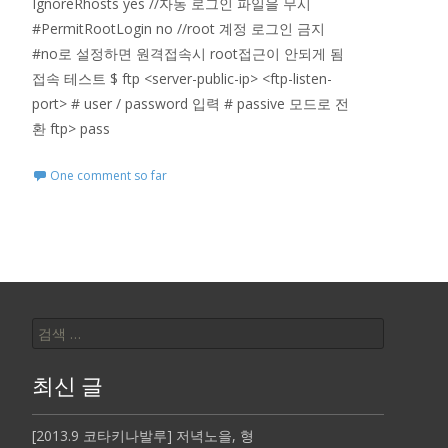
IgnoreRhosts yes //자동 로그인 파일을 무시
#PermitRootLogin no //root 계정 로그인 금지
#no로 설정하면 원격접속시 root접근이 안되게 됨
접속 테스트 $ ftp <server-public-ip> <ftp-listen-
port> # user / password 입력 # passive 모드로 전
환 ftp> pass
One comment so far
검
색:
최신 글
[2013.9 코타키나발루] 저녁노을, 형