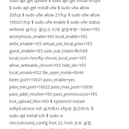
sudo apt-get update $ sudo apt-get install vsftpd
$ sudo apt-get install ufw $ sudo ufw allow
20/tcp $ sudo ufw allow 21/tcp $ sudo ufw allow
100021/tcp $ sudo ufw enable $ sudo ufw status
verbose 설치는 끝났고 이제 설정부분~ listen=YES
anonymous_enable=NO local_enable=YES
write_enable=YES virtual_use_local_privs=YES
guest_enable=YES user_sub_token=$USER
local_root=/srv/ftp chroot_local_user=YES
allow_writeable_chroot=YES hide_ids=YES
local_umask=022 file_open_mode=0644
listen_port=10021 pasv_enable=yes
pasv_min_port=10022 pasv_max_port=10030
pasv_addr_resolve=YES pasv_promiscuous=YES
lock_upload_files=NO $ systemctl restart
vsftpd.service ssh 설치해서 sftp로 접근하자. $
sudo apt install ssh $ sudo vi
/etc/ssh/sshd_config Port 22 //ssh 포트 설정