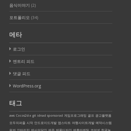
음식이야기
(2)
포트폴리오
(34)
메타
로그인
엔트리 피드
댓글 피드
WordPress.org
태그
aws
Cocos2d-x
git
idnad
sponsorad
게임프로그래밍
골프
광고플랫폼
모두의퍼즐
시작
안드로이드개발
앱스타트
여행사이트개발
예약시스템
워커
인터리치
제사의달인
제주
제품디자인
제휴마케팅
코어넷
한국농