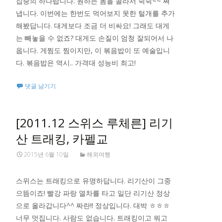
집중의 하나랍니다. 원하는 놈을 골라서 쉭쉭~~ 쪄
냅니다. 이번에는 한번도 먹어보지 못한 털개를 추가
해봤답니다. 대게보다 조금 더 비싸요! 그래도 대게
는 빼놓을 수 없죠? 대게도 손질이 엄청 잘되어서 나
옵니다. 게찜도 찜이지만, 이 볶음밥이 또 예술입니
다. 볶음밥은 역시.. 가격대 성능비 최고!
댓글 남기기
[2011.12 스위스 루체른] 리기
산 트래킹, 카펠교
2015년 6월 10일
해외여행
스위스는 트래킹으로 유명하답니다. 리기산이 그중
으뜸이죠! 빨강 파랑 열차를 타고 일단 리기산 정상
으로 올라갑니다^^ 짜란!! 정상입니다. 대박 ㅎㅎㅎ
너무 멋집니다. 사람도 없습니다. 트래킹이고 뭐고