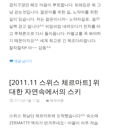
경치구경만 해도 마음이 뿌듯합니다. 트래킹은 뭐 그
냥 걷는것입니다. 젊은이를 위한 길, 노약자를 위한
길이 있습니다. 저는 젊은이니까~ 노약자길로.. 음??
살짝 걷고 쉽니다^^ 쉬엄쉬엄 내려오다가 전차를 타
고 루체른으로 다시 돌아옵니다. 카펠교를 꼭 봐야하
기 때문이지요^^ 세계 최고로 긴 목조다리랍니다.
찰칵찰칵!! 아~~ 감동^^
댓글 남기기
[2011.11 스위스 체르마트] 위
대한 자연속에서의 스키
2015년 6월 10일
해외여행
스위스 최남단 체르마트에 도착했습니다^^ 숙소에
ZERMATT!! 액자가 반겨주네요~ 마을이 아주 작습