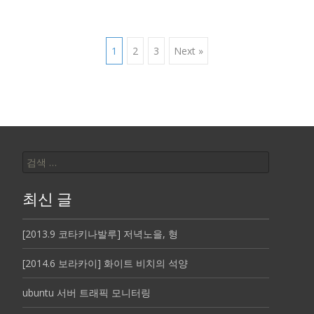
Posts
1
2
3
Next »
navigation
검
색:
최신 글
[2013.9 코타키나발루] 저녁노을, 형
[2014.6 보라카이] 화이트 비치의 석양
ubuntu 서버 트래픽 모니터링