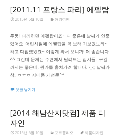
[2011.11 프랑스 파리] 에펠탑
2015년 6월 10일
해외여행
두둥!! 파리하면 에펠탑이죠~ 다 좋은데 날씨가 안좋
았어요. 어린시절에 에펠탑을 꼭 보러 가보겠노라~
하고 다짐했었죠~ 이렇게 와서 보니까! 더 좋습니다
^^ 그런데 문제는 주변에서 달려드는 집시들.. 구걸
까지는 좋은데, 뭔가를 훔쳐가려 합니다. -_-;; 날씨가
참.. ㅎㅎㅎ 자매품 개선문^^
댓글 남기기
[2014 해남산지닷컴] 제품 디
자인
2015년 6월 10일
포트폴리오
제품디자인