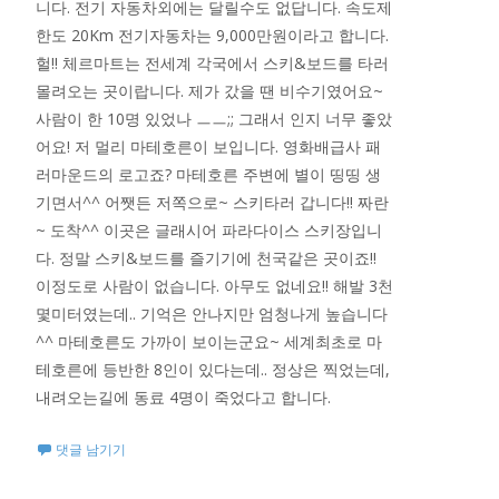
니다. 전기 자동차외에는 달릴수도 없답니다. 속도제
한도 20Km 전기자동차는 9,000만원이라고 합니다.
헐!! 체르마트는 전세계 각국에서 스키&보드를 타러
몰려오는 곳이랍니다. 제가 갔을 땐 비수기였어요~
사람이 한 10명 있었나 ㅡㅡ;; 그래서 인지 너무 좋았
어요! 저 멀리 마테호른이 보입니다. 영화배급사 패
러마운드의 로고죠? 마테호른 주변에 별이 띵띵 생
기면서^^ 어쨋든 저쪽으로~ 스키타러 갑니다!! 짜란
~ 도착^^ 이곳은 글래시어 파라다이스 스키장입니
다. 정말 스키&보드를 즐기기에 천국같은 곳이죠!!
이정도로 사람이 없습니다. 아무도 없네요!! 해발 3천
몇미터였는데.. 기억은 안나지만 엄청나게 높습니다
^^ 마테호른도 가까이 보이는군요~ 세계최초로 마
테호른에 등반한 8인이 있다는데.. 정상은 찍었는데,
내려오는길에 동료 4명이 죽었다고 합니다.
댓글 남기기