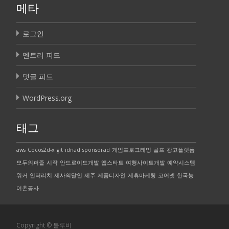
메타
로그인
엔트리 피드
댓글 피드
WordPress.org
태그
aws
Cocos2d-x
git
idnad
sponsorad
게임프로그래밍
골프
광고플랫폼
모두의퍼즐
시작
안드로이드개발
앱스타트
여행사이트개발
예약시스템
워커
인터리치
제사의달인
제주
제품디자인
제휴마케팅
코어넷
한국농
어촌공사
Copyright © 블루비